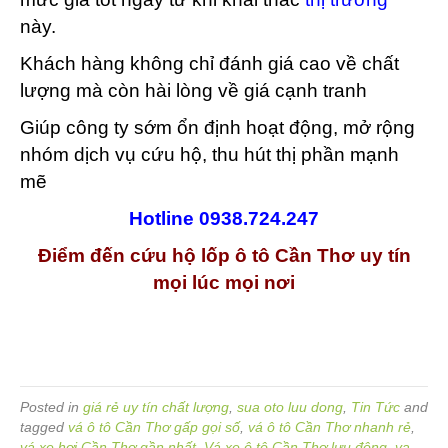
này.
Khách hàng không chỉ đánh giá cao về chất
lượng mà còn hài lòng về giá cạnh tranh
Giúp công ty sớm ổn định hoạt động, mở rộng
nhóm dịch vụ cứu hộ, thu hút thị phần mạnh
mẽ
Hotline 0938.724.247
Điểm đến cứu hộ lốp ô tô Cần Thơ uy tín
mọi lúc mọi nơi
Posted in
giá rẻ uy tín chất lượng
,
sua oto luu dong
,
Tin Tức
and
tagged
vá ô tô Cần Thơ gấp gọi số
,
vá ô tô Cần Thơ nhanh rẻ
,
vá xe hơi Cần Thơ gần nhất
,
Vá xe ô tô Cần Thơ lưu động
,
va