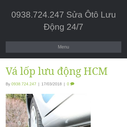
0938.724.247 Sửa Ôtô Lưu
Động 24/7
Menu
Vá lốp lưu động HCM
By
0938.724.247
|
17/03/2018
|
0