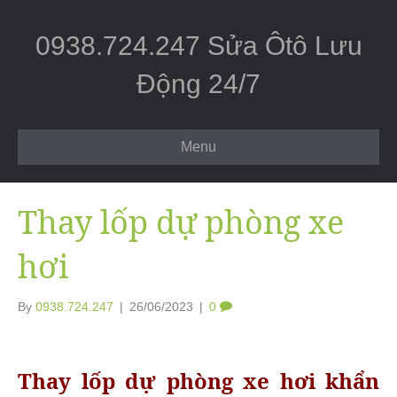
0938.724.247 Sửa Ôtô Lưu
Động 24/7
Menu
Thay lốp dự phòng xe
hơi
By
0938.724.247
|
26/06/2023
|
0
Thay lốp dự phòng xe hơi khẩn