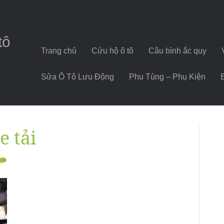
tô
Trang chủ
Cứu hộ ô tô
Câu bình ắc quy
Sửa Ô Tô Lưu Động
Phụ Tùng – Phụ Kiện
e tải