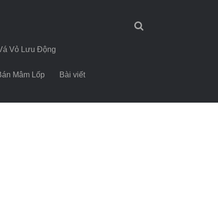
Vá Vỏ Lưu Động
Bán Mâm Lốp
Bài viết