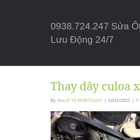
0938.724.247 Sửa Ô
Lưu Động 24/7
Thay dây culoa x
By
Sửa Ô Tô 0938724247
|
14/11/2021
|
0