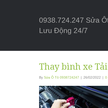
0938.724.247 Sửa Ô
Lưu Động 24/7
Thay bình xe Tải
By
Sửa Ô Tô 0938724247
|
26/02/2022
|
0