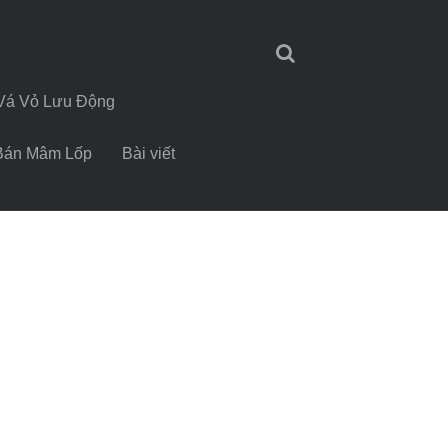
Vá Vỏ Lưu Động
Bán Mâm Lốp
Bài viết