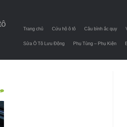
tô
Trang chủ
Cứu hộ ô tô
Câu bình ắc quy
Sửa Ô Tô Lưu Động
Phụ Tùng – Phụ Kiện