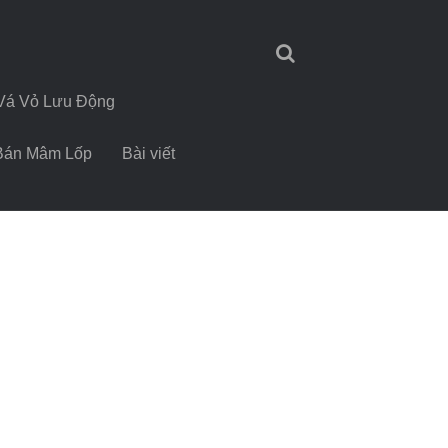
Vá Vỏ Lưu Động
Bán Mâm Lốp
Bài viết