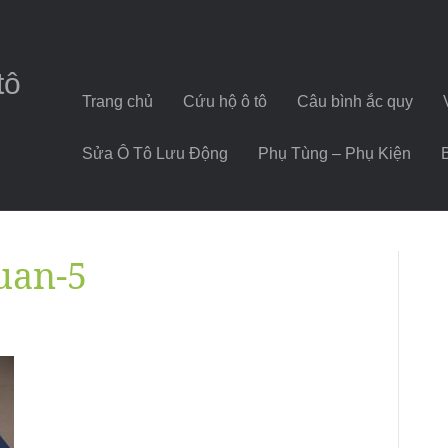
tô
Trang chủ
Cứu hộ ô tô
Câu bình ắc quy
Sửa Ô Tô Lưu Động
Phụ Tùng – Phụ Kiện
uan-5