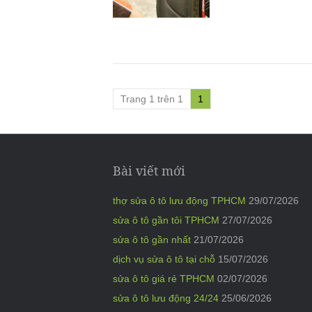
Trang 1 trên 1
1
Bài viết mới
thợ sửa ô tô lưu động TPHCM
29/07/2026
sửa ô tô gần tôi TPHCM
27/07/2026
sửa ô tô gần nhất
21/07/2026
dịch vụ sửa ô tô tại chỗ
15/07/2026
sửa ô tô giá rẻ TPHCM
02/07/2026
sửa ô tô lưu động 24/24
25/06/2026