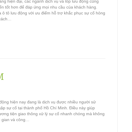
ng hiện đại, các ngành dịch vụ vá lốp lưu động cũng
iển tốt hơn để đáp ứng mọi nhu cầu của khách hàng.
a ô tô lưu động với ưu điểm hỗ trợ khắc phục sự cố hỏng
 cách…
M
 động hiện nay đang là dịch vụ được nhiều người sử
gặp sự cố tại thành phố Hồ Chí Minh. Điều này giúp
ơng tiện giao thông xử lý sự cố nhanh chóng mà không
ời gian và công…