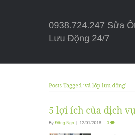
0938.724.247 Sửa Ô
Lưu Động 24/7
Posts Tagged ‘vá lốp lưu động’
5 lợi ích của dịch v
By
Đặng Nga
|
12/01/2018
|
0