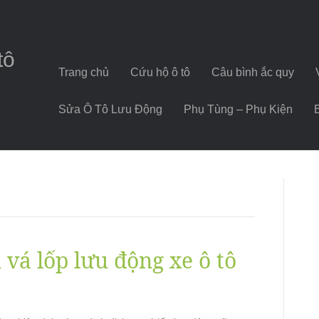
tô
Trang chủ
Cứu hộ ô tô
Câu bình ắc quy
Sửa Ô Tô Lưu Động
Phụ Tùng – Phụ Kiện
ụ vá lốp lưu động xe ô tô