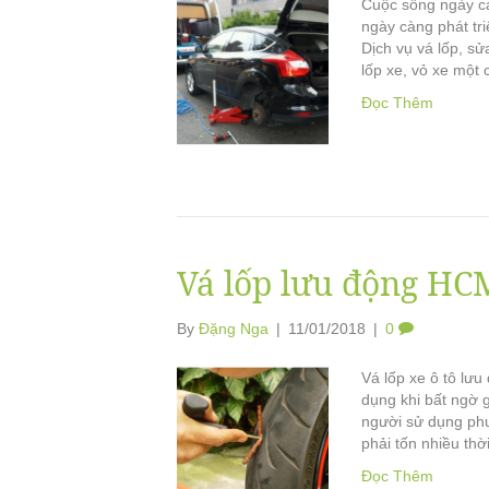
Cuộc sống ngày cà
ngày càng phát tr
Dịch vụ vá lốp, sử
lốp xe, vỏ xe một
Đọc Thêm
Vá lốp lưu động HC
By
Đặng Nga
|
11/01/2018
|
0
Vá lốp xe ô tô lưu
dụng khi bất ngờ 
người sử dụng phư
phải tốn nhiều th
Đọc Thêm