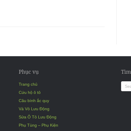
Phục vụ
Tìm
Trang chủ
Cứu hộ ô tô
Câu bình ắc quy
Vá Vỏ Lưu Động
Sửa Ô Tô Lưu Động
Phụ Tùng – Phụ Kiện