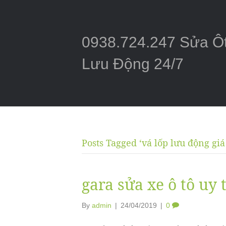
0938.724.247 Sửa Ô
Lưu Động 24/7
Posts Tagged ‘vá lốp lưu động giá
gara sửa xe ô tô uy 
By
admin
|
24/04/2019
|
0