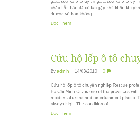
gara sửa xe ô tô uy tín gara sửa xe ô tô uy t
chắc hẳn bãn đã có lúc gặp khó khăn khi phải 
đường và bạn không…
Đọc Thêm
Cứu hộ lốp ô tô chu
By
admin
|
14/03/2019
|
0
Cứu hộ lốp ô tô chuyên nghiệp Rescue professi
Ho Chi Minh City is one of the provinces with
residential areas and entertainment places. T
always high. The condition of…
Đọc Thêm