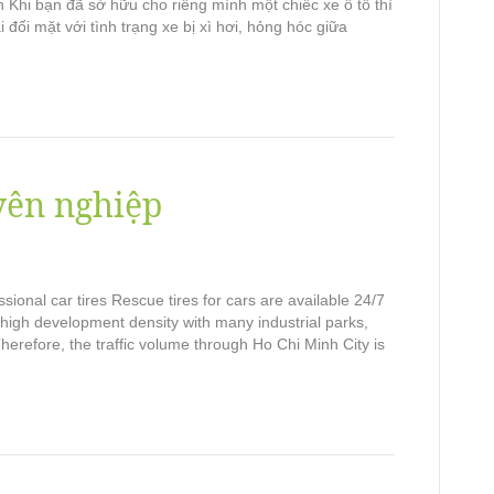
ín Khi bạn đã sở hữu cho riêng mình một chiếc xe ô tô thì
đối mặt với tình trạng xe bị xì hơi, hỏng hóc giữa
yên nghiệp
onal car tires Rescue tires for cars are available 24/7
 high development density with many industrial parks,
herefore, the traffic volume through Ho Chi Minh City is