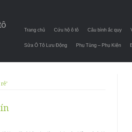
tô
Trang chủ
Cứu hộ ô tô
Câu bình ắc quy
Sửa Ô Tô Lưu Động
Phụ Tùng – Phụ Kiện
 rẻ’
tín