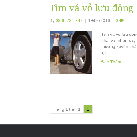
Tìm vá vỏ lưu động
By
0938.724.247
|
19/04/2018
|
0
Tìm vá vỏ lưu động
phải vật nhọn xảy 
thường xuyên phải 
lại…
Đọc Thêm
Trang 1 trên 1
1