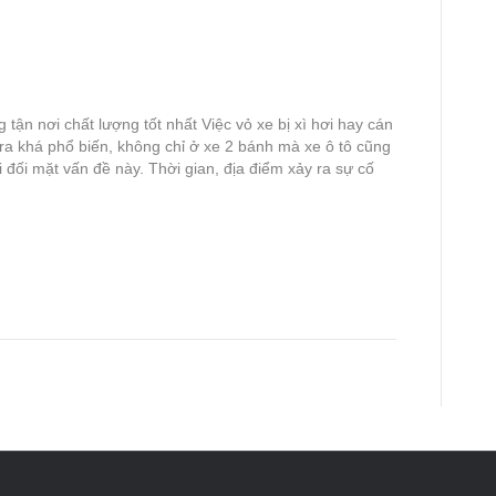
 tận nơi chất lượng tốt nhất Việc vỏ xe bị xì hơi hay cán
ra khá phổ biến, không chỉ ở xe 2 bánh mà xe ô tô cũng
đối mặt vấn đề này. Thời gian, địa điểm xảy ra sự cố