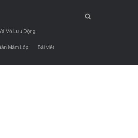
Vá Vỏ Lưu Động
Bán Mâm Lốp
Bài viết