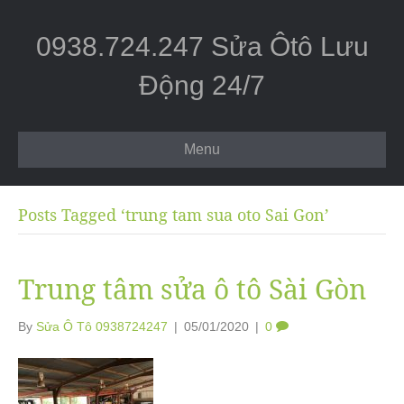
0938.724.247 Sửa Ôtô Lưu
Động 24/7
Menu
Posts Tagged ‘trung tam sua oto Sai Gon’
Trung tâm sửa ô tô Sài Gòn
By
Sửa Ô Tô 0938724247
|
05/01/2020
|
0