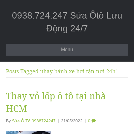
0938.724.247 Sửa Ôtô Lưu
Động 24/7
Menu
Posts Tagged ‘thay bánh xe hơi tận nơi 24h’
Thay vỏ lốp ô tô tại nhà
HCM
By
Sửa Ô Tô 0938724247
|
21/05/2022
|
0