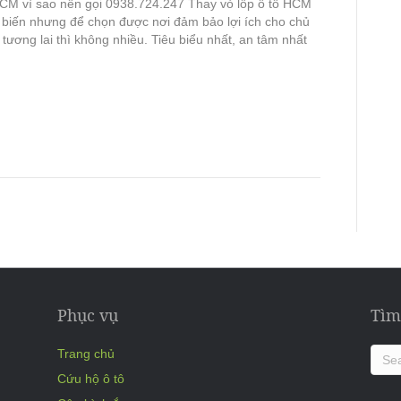
HCM vì sao nên gọi 0938.724.247 Thay vỏ lốp ô tô HCM
ổ biến nhưng để chọn được nơi đảm bảo lợi ích cho chủ
à tương lai thì không nhiều. Tiêu biểu nhất, an tâm nhất
Phục vụ
Tìm
Trang chủ
Cứu hộ ô tô