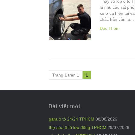
Thay vỏ lốp ô tô 
là nhu cầu rất ph
xe ở cả hiện tại v
chắc hẳn vẫn là…
Đọc Thêm
Trang 1 trên 1
1
Bài viết mới
gara ô tô 24/24 TPHCM
08/08/2026
thợ sửa ô tô lưu động TPHCM
29/07/2026