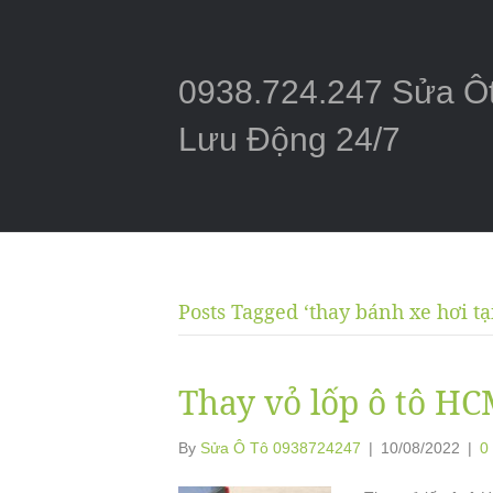
0938.724.247 Sửa Ô
Lưu Động 24/7
Posts Tagged ‘thay bánh xe hơi t
Thay vỏ lốp ô tô H
By
Sửa Ô Tô 0938724247
|
10/08/2022
|
0