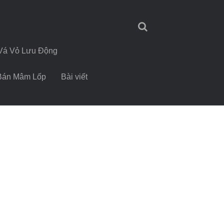
Vá Vỏ Lưu Động
Bán Mâm Lốp
Bài viết