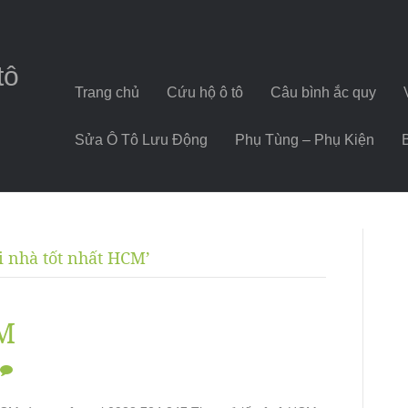
tô
Trang chủ
Cứu hộ ô tô
Câu bình ắc quy
Sửa Ô Tô Lưu Động
Phụ Tùng – Phụ Kiện
ại nhà tốt nhất HCM’
CM