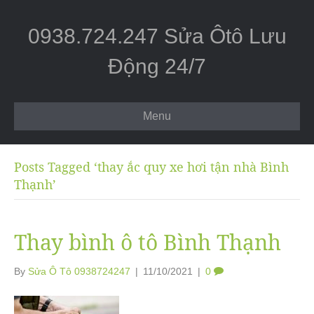
0938.724.247 Sửa Ôtô Lưu
Động 24/7
Menu
Posts Tagged ‘thay ắc quy xe hơi tận nhà Bình
Thạnh’
Thay bình ô tô Bình Thạnh
By
Sửa Ô Tô 0938724247
|
11/10/2021
|
0