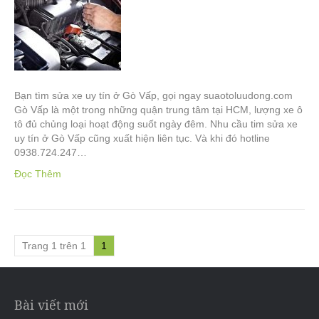
Bạn tìm sửa xe uy tín ở Gò Vấp, gọi ngay suaotoluudong.com
Gò Vấp là một trong những quận trung tâm tại HCM, lượng xe ô
tô đủ chủng loại hoạt động suốt ngày đêm. Nhu cầu tim sửa xe
uy tín ở Gò Vấp cũng xuất hiện liên tục. Và khi đó hotline
0938.724.247…
Đọc Thêm
Trang 1 trên 1
1
Bài viết mới