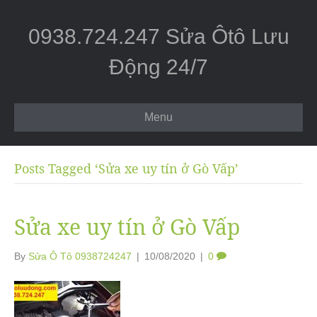
0938.724.247 Sửa Ôtô Lưu
Động 24/7
Menu
Posts Tagged ‘Sửa xe uy tín ở Gò Vấp’
Sửa xe uy tín ở Gò Vấp
By
Sửa Ô Tô 0938724247
|
10/08/2020
|
0