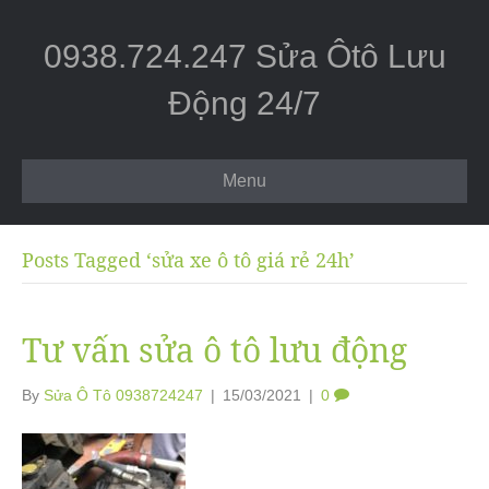
0938.724.247 Sửa Ôtô Lưu
Động 24/7
Menu
Posts Tagged ‘sửa xe ô tô giá rẻ 24h’
Tư vấn sửa ô tô lưu động
By
Sửa Ô Tô 0938724247
|
15/03/2021
|
0