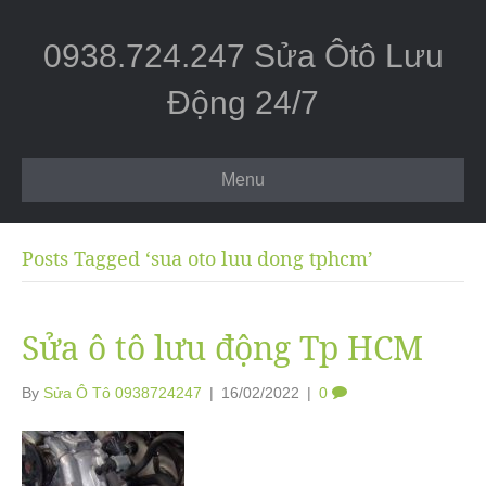
0938.724.247 Sửa Ôtô Lưu
Động 24/7
Menu
Posts Tagged ‘sua oto luu dong tphcm’
Sửa ô tô lưu động Tp HCM
By
Sửa Ô Tô 0938724247
|
16/02/2022
|
0