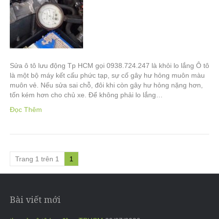
Sửa ô tô lưu động Tp HCM gọi 0938.724.247 là khỏi lo lắng Ô tô
là một bộ máy kết cấu phức tạp, sự cố gây hư hỏng muôn màu
muôn vẻ. Nếu sửa sai chỗ, đôi khi còn gây hư hỏng nặng hơn,
tốn kém hơn cho chủ xe. Để không phải lo lắng…
Đọc Thêm
Trang 1 trên 1
1
Bài viết mới