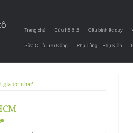
tô
Trang chủ
Cứu hộ ô tô
Câu bình ắc quy
Sửa Ô Tô Lưu Động
Phụ Tùng – Phụ Kiện
 gia tot nhat’
.HCM