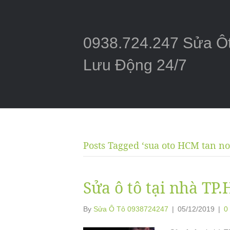
0938.724.247 Sửa Ô
Lưu Động 24/7
Posts Tagged ‘sua oto HCM tan noi
Sửa ô tô tại nhà TP
By
Sửa Ô Tô 0938724247
|
05/12/2019
|
0