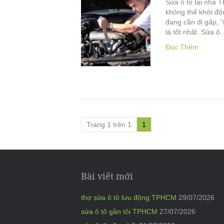
Sửa ô tô tại nhà T
không thể khởi độn
đang cần đi gấp, 
là tốt nhất. Sửa ô
Đọc Thêm
Trang 1 trên 1
1
Bài viết mới
thợ sửa ô tô lưu động TPHCM
29/07/2026
sửa ô tô gần tôi TPHCM
27/07/2026