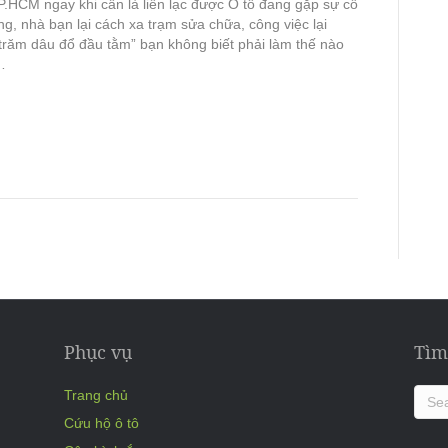
P.HCM ngay khi cần là liên lạc được Ô tô đang gặp sự cố
g, nhà bạn lại cách xa trạm sửa chữa, công việc lại
“trăm dâu đổ đầu tằm” bạn không biết phải làm thế nào
…
Phục vụ
Tìm
Trang chủ
Cứu hộ ô tô