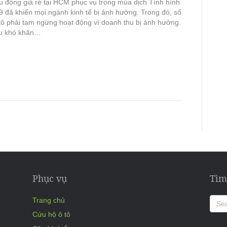
ưu động giá rẻ tại HCM phục vụ trong mùa dịch Tình hình
9 đã khiến mọi ngành kinh tế bị ảnh hưởng. Trong đó, số
tô phải tạm ngừng hoạt động vì doanh thu bị ảnh hưởng.
ều khó khăn…
Phục vụ
Tìm
Trang chủ
Cứu hộ ô tô