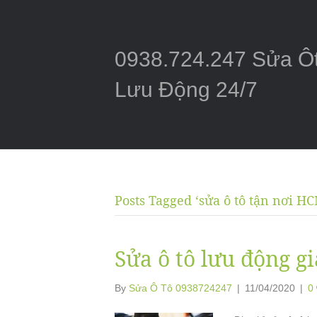
0938.724.247 Sửa Ô
Lưu Động 24/7
Posts Tagged ‘sửa ô tô tận nơi H
Sửa ô tô lưu động g
By
Sửa Ô Tô 0938724247
|
11/04/2020
|
0