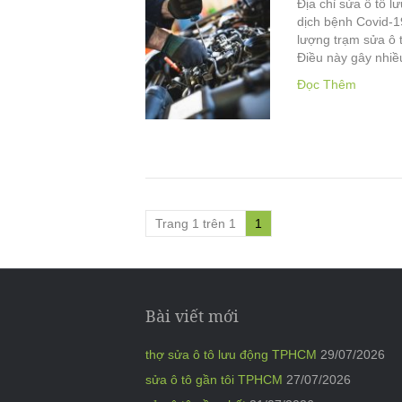
Địa chỉ sửa ô tô l
dịch bệnh Covid-1
lượng trạm sửa ô 
Điều này gây nhi
Đọc Thêm
Trang 1 trên 1
1
Bài viết mới
thợ sửa ô tô lưu động TPHCM
29/07/2026
sửa ô tô gần tôi TPHCM
27/07/2026