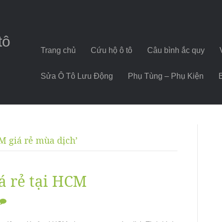
tô
Trang chủ
Cứu hộ ô tô
Câu bình ắc quy
Sửa Ô Tô Lưu Động
Phụ Tùng – Phụ Kiện
CM giá rẻ mùa dịch’
iá rẻ tại HCM