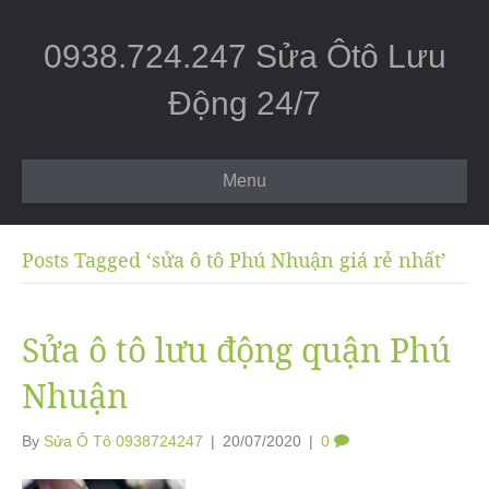
0938.724.247 Sửa Ôtô Lưu
Động 24/7
Menu
Posts Tagged ‘sửa ô tô Phú Nhuận giá rẻ nhất’
Sửa ô tô lưu động quận Phú
Nhuận
By
Sửa Ô Tô 0938724247
|
20/07/2020
|
0