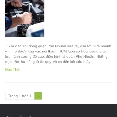
Sửa ô tô lưu động quận Phú Nhuận vừa rẻ, vừa tốt, vừa nhanh
– tìm ở đâu? Khu vực nội thành HCM luôn sở hữu lượng ô tô
lưu hành cường độ cao, điển hình là quận Phú Nhuận. Những
trục trặc, hư hỏng từ ắc quy, vỏ xe đến kết cấu máy…
Đọc Thêm
Trang 1 trên 1
1