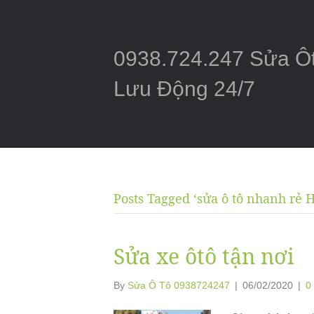
0938.724.247 Sửa Ô
Lưu Động 24/7
Posts Tagged ‘sửa ô tô nhanh rẻ 
Sửa xe ôtô tận nơi
By
Sửa Ô Tô 0938724247
|
06/02/2020
|
0