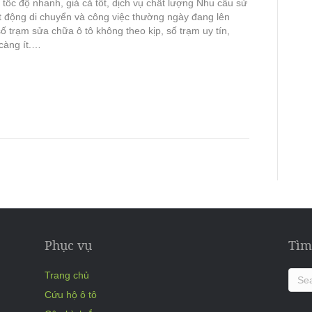
 tốc độ nhanh, giá cả tốt, dịch vụ chất lượng Nhu cầu sử
t động di chuyển và công việc thường ngày đang lên
ố trạm sửa chữa ô tô không theo kịp, số trạm uy tín,
càng ít.…
Phục vụ
Tìm
Trang chủ
Cứu hộ ô tô