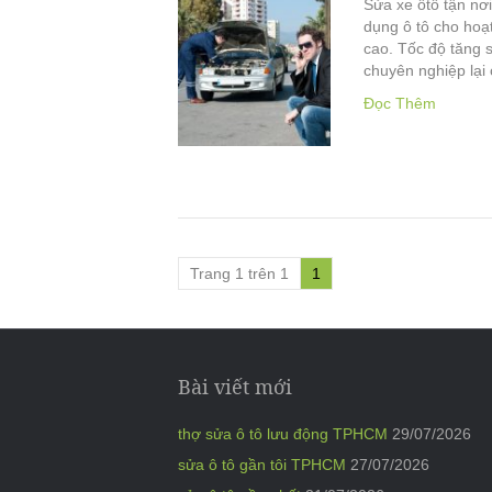
Sửa xe ôtô tận nơi
dụng ô tô cho hoạ
cao. Tốc độ tăng s
chuyên nghiệp lại 
Đọc Thêm
Trang 1 trên 1
1
Bài viết mới
thợ sửa ô tô lưu động TPHCM
29/07/2026
sửa ô tô gần tôi TPHCM
27/07/2026