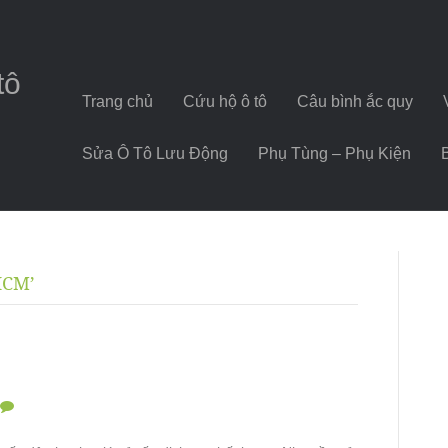
tô
Trang chủ
Cứu hộ ô tô
Câu bình ắc quy
Sửa Ô Tô Lưu Động
Phụ Tùng – Phụ Kiện
HCM’