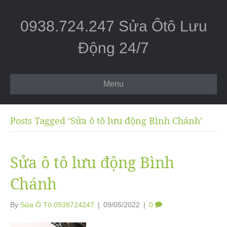
0938.724.247 Sửa Ôtô Lưu
Động 24/7
Menu
Posts Tagged ‘Sửa ô tô lưu động Bình Chánh’
Sửa ô tô lưu động Bình
Chánh
By
Sửa Ô Tô 0938724247
|
09/05/2022
|
0