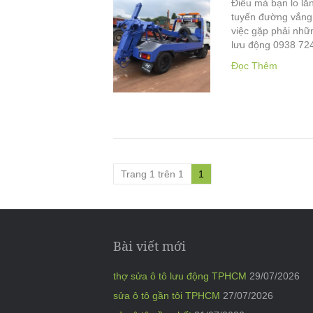
Điều mà bạn lo lắn
tuyến đường vắng 
việc gặp phải nhữ
lưu động 0938 72
Đọc Thêm
Trang 1 trên 1
1
Bài viết mới
thợ sửa ô tô lưu động TPHCM
29/07/2026
sửa ô tô gần tôi TPHCM
27/07/2026