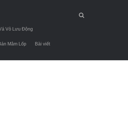
Vá Vỏ Lưu Động
Bán Mâm Lốp
Bài viết