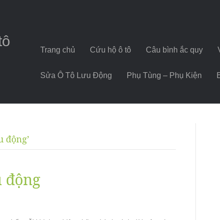
tô
Trang chủ
Cứu hộ ô tô
Câu bình ắc quy
Sửa Ô Tô Lưu Động
Phụ Tùng – Phụ Kiện
u động’
u động