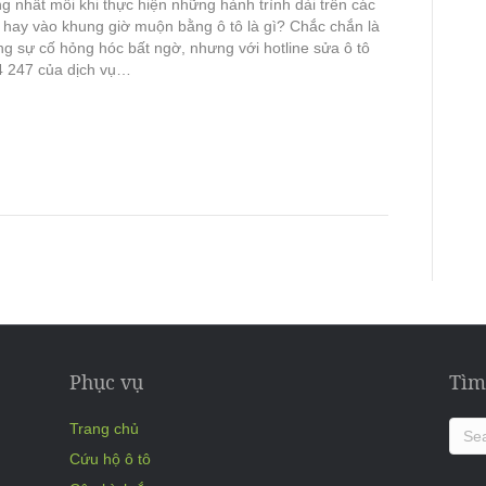
g nhất mỗi khi thực hiện những hành trình dài trên các
hay vào khung giờ muộn bằng ô tô là gì? Chắc chắn là
ng sự cố hỏng hóc bất ngờ, nhưng với hotline sửa ô tô
4 247 của dịch vụ…
Phục vụ
Tìm
Trang chủ
Cứu hộ ô tô