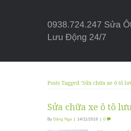
0938.724.247 Sửa Ô
Lưu Động 24/7
Posts Tagged ‘Sửa chữa xe ô tô lư
Sửa chữa xe ô tô lư
By
Đặng Nga
|
14/11/2018
|
0