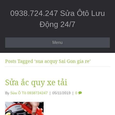
0938.724.247 Sửa Ôtô Lưu
Động 24/7
Menu
Posts Tagged ‘sua acquy Sai Gon gia re’
Sửa ắc quy xe tải
By
Sửa Ô Tô 0938724247
|
05/11/2019
|
0