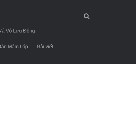
Vá Vỏ Lưu Động
Bán Mâm Lốp
Bài viết