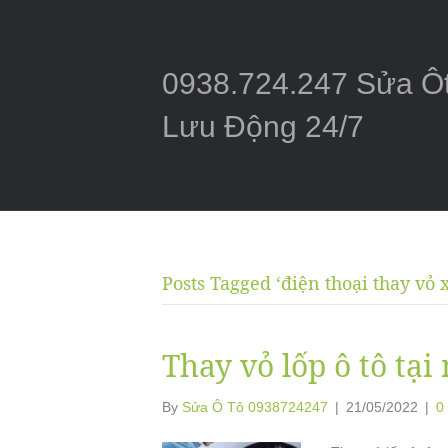
0938.724.247 Sửa Ô
Lưu Động 24/7
Posts Tagged ‘điện thoại thay vỏ
Thay vỏ lốp ô tô tạ
By
Sửa Ô Tô 0938724247
|
21/05/2022
|
0