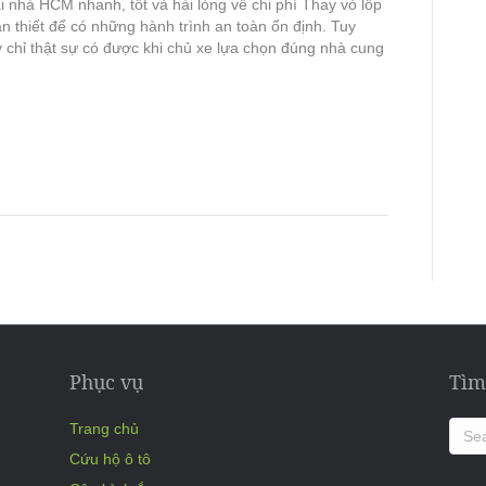
ại nhà HCM nhanh, tốt và hài lòng về chi phí Thay vỏ lốp
cần thiết để có những hành trình an toàn ổn định. Tuy
y chỉ thật sự có được khi chủ xe lựa chọn đúng nhà cung
Phục vụ
Tìm
Trang chủ
Cứu hộ ô tô