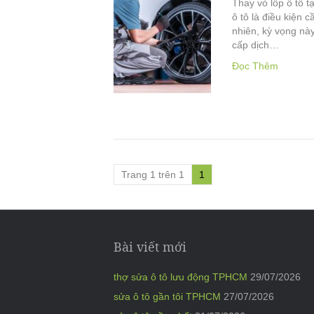
Thay vỏ lốp ô tô t
ô tô là điều kiện 
nhiên, kỳ vọng nà
cấp dịch…
Đọc Thêm
Trang 1 trên 1
1
Bài viết mới
thợ sửa ô tô lưu động TPHCM
29/07/2026
sửa ô tô gần tôi TPHCM
27/07/2026