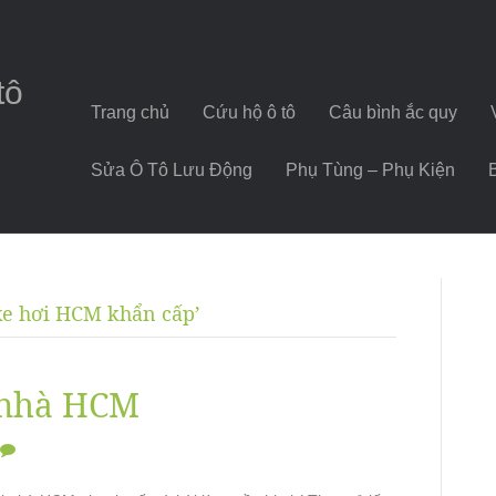
tô
Trang chủ
Cứu hộ ô tô
Câu bình ắc quy
Sửa Ô Tô Lưu Động
Phụ Tùng – Phụ Kiện
 xe hơi HCM khẩn cấp’
i nhà HCM