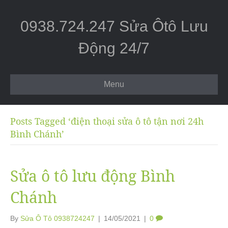
0938.724.247 Sửa Ôtô Lưu
Động 24/7
Menu
Posts Tagged ‘điện thoại sửa ô tô tận nơi 24h
Bình Chánh’
Sửa ô tô lưu động Bình
Chánh
By
Sửa Ô Tô 0938724247
|
14/05/2021
|
0