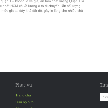
 quận 1 – không lo về giá, an tâm chất lượng Quận 1 là
c nhất HCM cả về lượng ô tô di chuyển, lẫn số lượng
, mức giá tại đây khá đắt đỏ, gây lo lắng cho nhiều chủ
Phục vụ
Tìm
Trang chủ
Cứu hộ ô tô