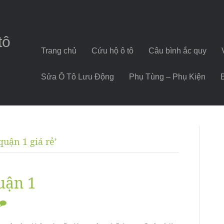
tô
Trang chủ
Cứu hộ ô tô
Câu bình ắc quy
Sửa Ô Tô Lưu Động
Phụ Tùng – Phụ Kiện
quận 1 giá rẻ’
uận 1