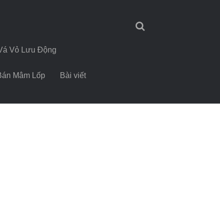
Vá Vỏ Lưu Động
Bán Mâm Lốp
Bài viết