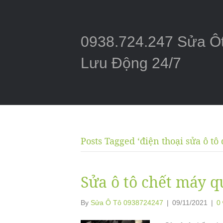
0938.724.247 Sửa Ô
Lưu Động 24/7
Posts Tagged ‘điện thoại sửa ô tô 
Sửa ô tô chết máy q
By
Sửa Ô Tô 0938724247
|
09/11/2021
|
0