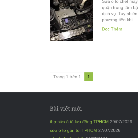
Sửa ô tô chết máy
quận trung tâm bậ
dịch vụ. Tuy nhiên
phương tiện khi…
Đọc Thêm
Trang 1 trên 1
1
Bài viết mới
thợ sửa ô tô lưu động TPHCM
29/07/2026
sửa ô tô gần tôi TPHCM
27/07/2026