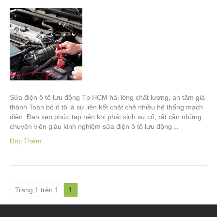
Sửa điện ô tô lưu động Tp HCM hài lòng chất lượng, an tâm giá
thành Toàn bộ ô tô là sự liên kết chặt chẽ nhiều hệ thống mạch
điện. Đan xen phức tạp nên khi phát sinh sự cố, rất cần những
chuyên viên giàu kinh nghiệm sửa điện ô tô lưu động…
Đọc Thêm
Trang 1 trên 1
1