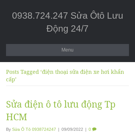
0938.724.247 Sửa Ôtô Lưu
Động 24/7
Menu
Posts Tagged ‘điện thoại sửa điện xe hơi khẩn
cấp’
Sửa điện ô tô lưu động Tp
HCM
By
Sửa Ô Tô 0938724247
|
09/09/2022
|
0