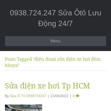
0938.724.247 Sửa Ôtô Lưu
Động 24/7
Menu
Posts Tagged ‘điện thoại sửa điện xe hơi đêm
khuya’
Sửa điện xe hơi Tp HCM
By
Sửa Ô Tô 0938724247
|
21/06/2022
|
0