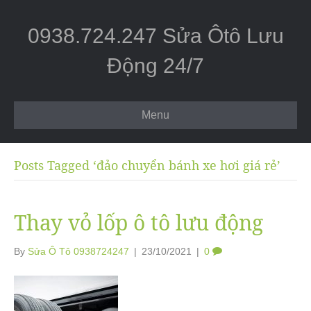
0938.724.247 Sửa Ôtô Lưu
Động 24/7
Menu
Posts Tagged ‘đảo chuyển bánh xe hơi giá rẻ’
Thay vỏ lốp ô tô lưu động
By
Sửa Ô Tô 0938724247
|
23/10/2021
|
0