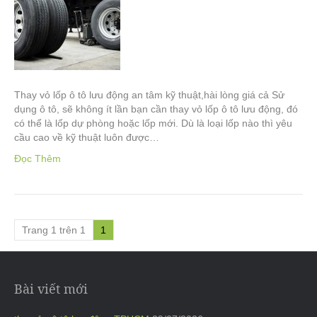
Thay vỏ lốp ô tô lưu động an tâm kỹ thuật,hài lòng giá cả Sử
dụng ô tô, sẽ không ít lần bạn cần thay vỏ lốp ô tô lưu động, đó
có thể là lốp dự phòng hoặc lốp mới. Dù là loại lốp nào thì yêu
cầu cao về kỹ thuật luôn được…
Đọc Thêm
Trang 1 trên 1
1
Bài viết mới