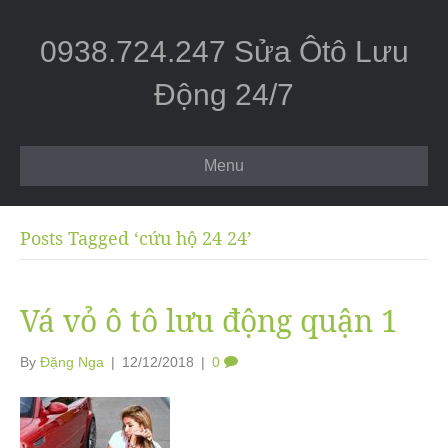
0938.724.247 Sửa Ôtô Lưu
Động 24/7
Menu
Posts Tagged ‘cứu hộ 24 24’
Vá vỏ ô tô lưu động quận 1
By
Đặng Nga
|
12/12/2018
|
0