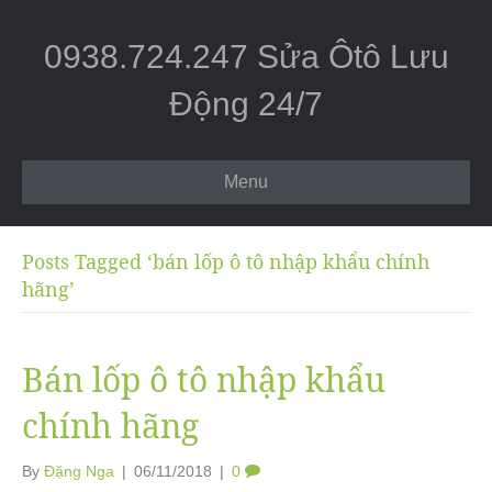
0938.724.247 Sửa Ôtô Lưu
Động 24/7
Menu
Posts Tagged ‘bán lốp ô tô nhập khẩu chính
hãng’
Bán lốp ô tô nhập khẩu
chính hãng
By
Đặng Nga
|
06/11/2018
|
0