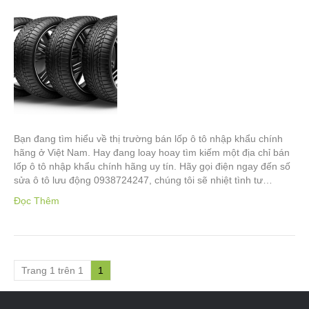
Bạn đang tìm hiểu về thị trường bán lốp ô tô nhập khẩu chính
hãng ở Việt Nam. Hay đang loay hoay tìm kiếm một địa chỉ bán
lốp ô tô nhập khẩu chính hãng uy tín. Hãy gọi điện ngay đến số
sửa ô tô lưu động 0938724247, chúng tôi sẽ nhiệt tình tư…
Đọc Thêm
Trang 1 trên 1
1