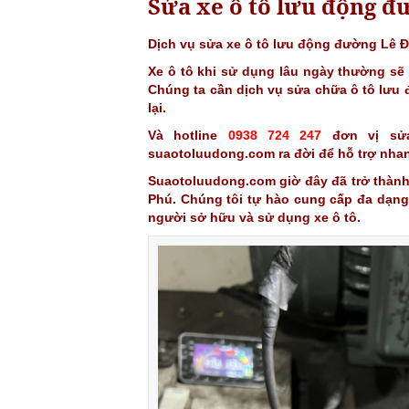
Sửa xe ô tô lưu động 
Dịch vụ sửa xe ô tô lưu động đường Lê 
Xe ô tô khi sử dụng lâu ngày thường sẽ 
Chúng ta cần dịch vụ sửa chữa ô tô lưu
lại.
Và hotline
0938 724 247
đơn vị sử
suaotoluudong.com
ra đời để hỗ trợ nha
Suaotoluudong.com
giờ đây đã trở thành
Phú. Chúng tôi tự hào cung cấp đa dạng 
người sở hữu và sử dụng xe ô tô.