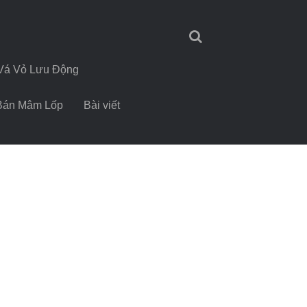
Vá Vỏ Lưu Động
Bán Mâm Lốp
Bài viết