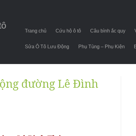
tô
Trang chủ
Cứu hộ ô tô
Câu bình ắc quy
Sửa Ô Tô Lưu Động
Phụ Tùng – Phụ Kiện
 động đường Lê Đình