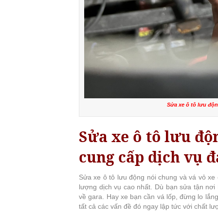
Sửa xe ô tô lưu độ
Sửa xe ô tô lưu đ
cung cấp dịch vụ đ
Sửa xe ô tô lưu động nói chung và vá vỏ xe 
lượng dịch vụ cao nhất. Dù bạn sửa tận nơi
về gara. Hay xe bạn cần vá lốp, đừng lo lắn
tất cả các vấn đề đó ngay lập tức với chất lư