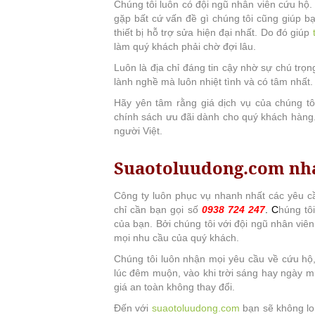
Chúng tôi luôn có đội ngũ nhân viên cứu hộ.
gặp bất cứ vấn đề gì chúng tôi cũng giúp bạ
thiết bị hỗ trợ sửa hiện đại nhất. Do đó giúp
làm quý khách phải chờ đợi lâu.
Luôn là địa chỉ đáng tin cậy nhờ sự chú trọ
lành nghề mà luôn nhiệt tình và có tâm nhất.
Hãy yên tâm rằng giá dịch vụ của chúng tôi
chính sách ưu đãi dành cho quý khách hàng. 
người Việt.
Suaotoluudong.com nha
Công ty luôn phục vụ nhanh nhất các yêu c
chỉ cần bạn gọi số
0938 724 247
. C
húng tô
của bạn. Bởi chúng tôi với đội ngũ nhân viê
mọi nhu cầu của quý khách.
Chúng tôi luôn nhận mọi yêu cầu về cứu hộ,
lúc đêm muộn, vào khi trời sáng hay ngày m
giá an toàn không thay đổi.
Đến với
suaotoluudong.com
bạn sẽ không lo