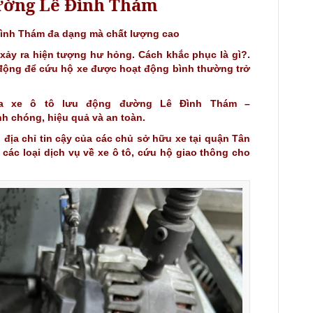
đường Lê Đình Thám
Đình Thám đa dạng mà chất lượng cao
xảy ra hiện tượng hư hỏng. Cách khắc phục là gì?.
 động để cứu hộ xe được hoạt động bình thường trở
a xe ô tô lưu động đường Lê Đình Thám –
nh chóng, hiệu quả và an toàn.
 địa chỉ tin cậy của các chủ sở hữu xe tại quận Tân
các loại dịch vụ về xe ô tô, cứu hộ giao thông cho