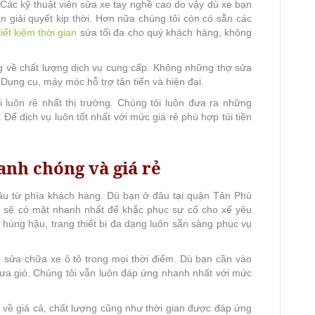
 Các kỹ thuật viên sửa xe tay nghề cao do vậy dù xe bạn
n giải quyết kịp thời. Hơn nữa chúng tôi còn có sẵn các
tiết kiệm thời gian
sửa tối đa cho quý khách hàng, không
ng về chất lượng dịch vụ cung cấp. Không những thợ sửa
 Dụng cụ, máy móc hỗ trợ tân tiến và hiện đại.
 luôn rẻ nhất thị trường. Chúng tôi luôn đưa ra những
Để dịch vụ luôn tốt nhất với mức giá rẻ phù hợp túi tiền
nh chóng và giá rẻ
ầu từ phía khách hàng. Dù bạn ở đâu tại quận Tân Phú
i sẽ có mặt nhanh nhất để khắc phục sự cố cho xế yêu
n hùng hậu, trang thiết bị đa dạng luôn sẵn sàng phục vụ
 sửa chữa xe ô tô trong mọi thời điểm. Dù bạn cần vào
ưa gió. Chúng tôi vẫn luôn đáp ứng nhanh nhất với mức
 về giá cả, chất lượng cũng như thời gian được đáp ứng