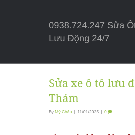
0938.724.247 Sửa Ô
Lưu Động 24/7
Sửa xe ô tô lưu
Thám
By
Mỹ Châu
|
11/01/2025
|
0