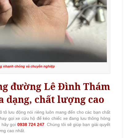
ng nhanh chóng và chuyên nghiệp
ộng đường Lê Đình Thám
a dạng, chất lượng cao
ô tô lưu động nói riêng luôn mang đến cho các bạn chất
 hay gọi xe cứu hộ để kéo chiếc xe đang lưu thông hỏng
g hãy gọi
0938 724 247
. Chúng tôi sẽ giúp bạn giải quyết
ợng cao nhất.