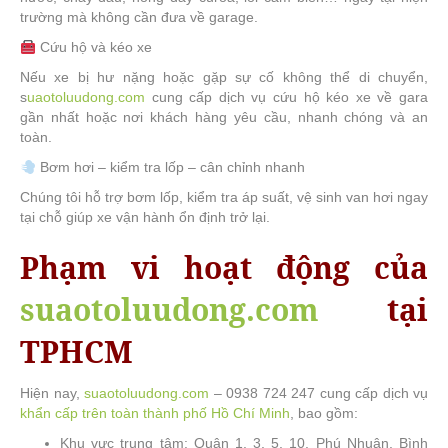
trường mà không cần đưa về garage.
Cứu hộ và kéo xe
Nếu xe bị hư nặng hoặc gặp sự cố không thể di chuyển,
s
uaotoluudong.com
cung cấp dịch vụ cứu hộ kéo xe về gara
gần nhất hoặc nơi khách hàng yêu cầu, nhanh chóng và an
toàn.
Bơm hơi – kiểm tra lốp – cân chỉnh nhanh
Chúng tôi hỗ trợ bơm lốp, kiểm tra áp suất, vệ sinh van hơi ngay
tại chỗ giúp xe vận hành ổn định trở lại.
Phạm vi hoạt động của
suaotoluudong.com
tại
TPHCM
Hiện nay,
suaotoluudong.com
– 0938 724 247 cung cấp dịch vụ
khẩn cấp trên toàn thành phố Hồ Chí Minh
, bao gồm:
Khu vực trung tâm: Quận 1, 3, 5, 10, Phú Nhuận, Bình