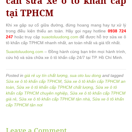
cần sửa xe ô tô khẩn cấp
tại TPHCM
Khi xe gặp sự cố giữa đường, đừng hoang mang hay tự xử lý
trong điều kiện thiếu an toàn. Hãy gọi ngay hotline
0938 724
247
hoặc truy cập
suaotoluudong.com
để được hỗ trợ sửa xe ô
tô khẩn cấp TPHCM nhanh nhất, an toàn nhất và giá tốt nhất.
Suaotoluudong.com
– Đồng hành cùng bạn trên mọi hành trình,
cứu hộ và sửa chữa xe ô tô khẩn cấp 24/7 tại TP. Hồ Chí Minh.
Posted in
giá rẻ uy tín chất lượng
,
sua oto luu dong
and tagged
Sửa xe ô tô khẩn cấp TPHCM
,
Sửa xe ô tô khẩn cấp TPHCM an
toàn
,
Sửa xe ô tô khẩn cấp TPHCM chất lượng
,
Sửa xe ô tô
khẩn cấp TPHCM chuyên nghiệp
,
Sửa xe ô tô khẩn cấp TPHCM
giá rẻ
,
Sửa xe ô tô khẩn cấp TPHCM tận nhà
,
Sửa xe ô tô khẩn
cấp TPHCM tận nơi
Leave a Comment