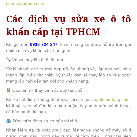
suaotoluudong.com
.
Các dịch vụ sửa xe ô tô
khẩn cấp tại TPHCM
Khi gọi đến
0938 724 247
, khách hàng sẽ được hỗ trợ trọn gói
nhiều dịch vụ khẩn cấp, bao gồm:
Vá và thay lốp ô tô tận nơi
Xử lý nhanh các trường hợp nổ lốp, thủng vỏ, lốp non hơi, rách
thành lốp. Nếu cần thiết, kỹ thuật viên sẽ thay lốp sơ cua hoặc
mang lốp mới đến tận nơi cho khách hàng.
Câu bình – thay bình ắc quy tận chỗ
Khi xe hết điện, không đề được, chỉ cần gọi s
uaotoluudong.com
,
kỹ thuật viên sẽ đến kích bình hoặc thay bình mới chính hãng,
có bảo hành dài hạn.
Sửa chữa động cơ cơ bản tại chỗ
Nhận kiểm tra và khắc phục các lỗi như xe không nổ máy, rò rỉ
nước, chảy dầu, hỏng dây curoa, lỗi cảm biến… ngay tại hiện