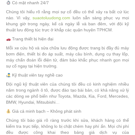
Có mặt nhanh 24/7
Chúng tôi hiểu rõ rằng mọi sự cố đều có thể xảy ra bất cứ lúc
nào. Vì vậy,
suaotoluudong.com
luôn sẵn sàng phục vụ mọi
khung giờ trong ngày, kể cả ngày lễ và ban đêm, với đội kỹ
thuật lưu động túc trực ở khắp các quận huyện TPHCM.
Trang thiết bị hiện đại
Mỗi xe cứu hộ và sửa chữa lưu động được trang bị đầy đủ máy
bơm điện, thiết bị đo áp suất, máy câu bình, dụng cụ thay lốp,
máy chẩn đoán lỗi điện tử, đảm bảo khắc phục nhanh gọn mọi
sự cố ngay tại hiện trường.
Kỹ thuật viên tay nghề cao
Đội ngũ kỹ thuật viên của chúng tôi đều có kinh nghiệm nhiều
năm trong ngành ô tô, được đào tạo bài bản, có khả năng xử lý
các dòng xe phổ biến như Toyota, Mazda, Kia, Ford, Mercedes,
BMW, Hyundai, Mitsubishi…
Giá cả minh bạch – Không phát sinh
Chúng tôi báo giá rõ ràng trước khi sửa, khách hàng có thể
kiểm tra trực tiếp, không lo bị chặt chém hay phí ẩn. Mọi chi phí
đều được công khai theo bảng giá dịch vụ của