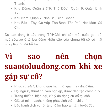
Thạnh.
Khu Đông: Quận 2 (TP. Thủ Đức), Quận 9, Quận Bình
Tân.
Khu Nam: Quận 7, Nhà Bè, Bình Chánh.
Khu Bắc – Tây: Gò Vấp, Tân Bình, Tân Phú, Hóc Môn, Củ
Chi.
Dù bạn đang ở đâu trong TP.HCM, chỉ cần một cuộc gọi, đội
ngũ sửa xe ô tô lưu động khẩn cấp của chúng tôi sẽ có mặt
ngay lập tức để hỗ trợ.
Vì sao nên chọn
suaotoluudong.com khi xe
gặp sự cố?
Phục vụ 24/7, không giới hạn thời gian hay địa điểm.
Đội ngũ kỹ thuật chuyên nghiệp, được đào tạo chính quy.
Trang thiết bị hiện đại, xử lý đa dạng sự cố tại chỗ.
Giá cả minh bạch, không phát sinh thêm chi phí.
Bảo hành dịch vụ rõ ràng, đảm bảo an tâm tuyệt đối.