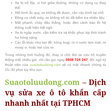
Xe bị nổ lốp, xì hơi giữa đường, không có dụng cụ thay
thế.
Hết bình ắc quy, xe không đề được, cần câu bình tại chỗ.
Động cơ chết máy, xe không nổ dù đã kiểm tra nhiên liệu.
Mất phanh, chảy dầu thắng, hoặc đèn cảnh báo lỗi hệ
thống xuất hiện bất ngờ.
Xe bị ngập nước, cần kiểm tra và khắc phục kịp thời tránh
hư hỏng nặng.
Các lỗi khác như kẹt đề, hỏng bugi, rò rỉ nước làm mát, rơ
moay ơ, hoặc kẹt cửa xe.
Trong những tình huống đó, thay vì chờ đợi xe cứu hộ truyền
thống mất nhiều giờ, chỉ cần gọi ngay
0938 724 247
, đội ngũ kỹ
thuật viên của
suaotoluudong.com
sẽ có mặt nhanh chóng từ
15–30 phút tùy khu vực.
Suaotoluudong.com
– Dịch
vụ sửa xe ô tô khẩn cấp
nhanh nhất tại TPHCM