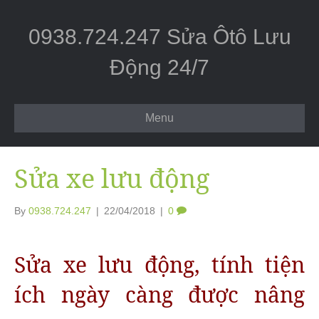
0938.724.247 Sửa Ôtô Lưu
Động 24/7
Menu
Sửa xe lưu động
By
0938.724.247
|
22/04/2018
|
0
Sửa xe lưu động, tính tiện
ích ngày càng được nâng