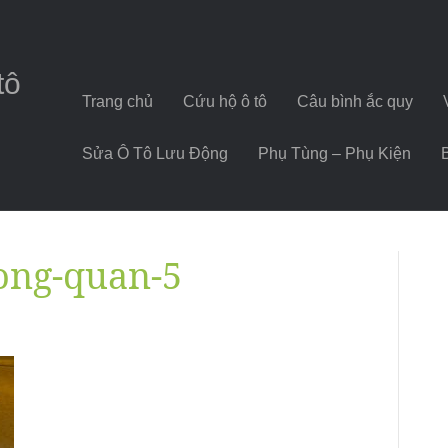
tô
Trang chủ
Cứu hộ ô tô
Câu bình ắc quy
Sửa Ô Tô Lưu Động
Phụ Tùng – Phụ Kiện
dong-quan-5