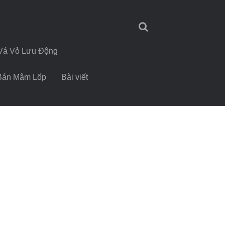
Vá Vỏ Lưu Động
Bán Mâm Lốp
Bài viết