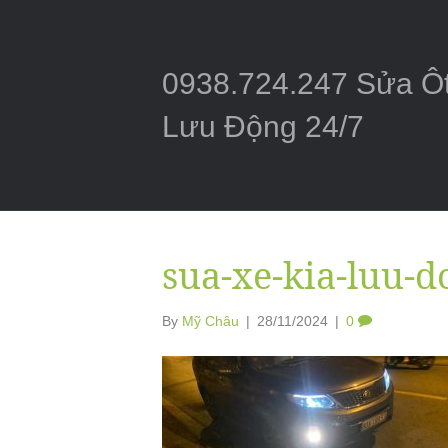
0938.724.247 Sửa Ô
Lưu Động 24/7
sua-xe-kia-luu-
By
Mỹ Châu
|
28/11/2024
|
0