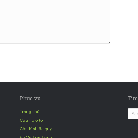
Phục vụ
Tìm
Trang chủ
Cứu hộ ô tô
Câu bình ắc quy
Vá Vỏ Lưu Động