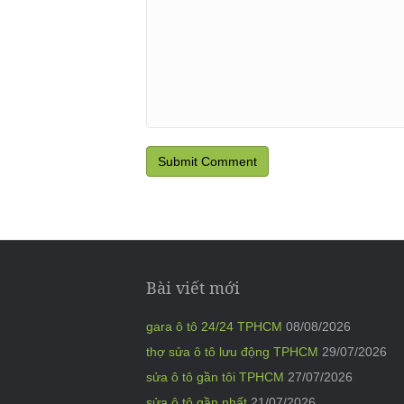
Bài viết mới
gara ô tô 24/24 TPHCM
08/08/2026
thợ sửa ô tô lưu động TPHCM
29/07/2026
sửa ô tô gần tôi TPHCM
27/07/2026
sửa ô tô gần nhất
21/07/2026