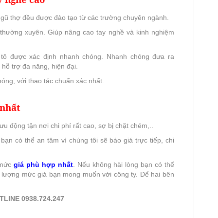
 ngũ thợ đều được đào tạo từ các trường chuyên ngành.
ế thường xuyên. Giúp nâng cao tay nghề và kinh nghiệm
tô được xác định nhanh chóng. Nhanh chóng đưa ra
hỗ trợ đa năng, hiện đại.
óng, với thao tác chuẩn xác nhất.
 nhất
u động tận nơi chi phí rất cao, sợ bị chặt chém,..
bạn có thể an tâm vì chúng tôi sẽ báo giá trực tiếp, chi
 mức
giá phù hợp nhất
. Nếu không hài lòng bạn có thể
 lượng mức giá bạn mong muốn với công ty. Để hai bên
TLINE 0938.724.247