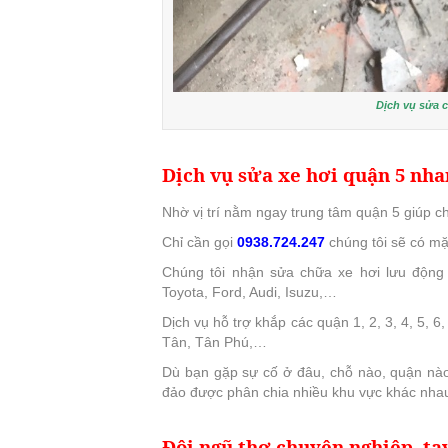
Dịch vụ sửa 
Dịch vụ sửa xe hơi quận 5 nh
Nhờ vị trí nằm ngay trung tâm quận 5 giúp ch
Chỉ cần gọi
0938.724.247
chúng tôi sẽ có mặt
Chúng tôi nhận sửa chữa xe hơi lưu động
Toyota, Ford, Audi, Isuzu,…
Dịch vụ hỗ trợ khắp các quận 1, 2, 3, 4, 5, 6
Tân, Tân Phú,…
Dù bạn gặp sự cố ở đâu, chỗ nào, quận nào 
đảo được phân chia nhiều khu vực khác nha
Đội ngũ thợ chuyên nghiệp, ta