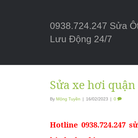
0938.724.247 Sửa Ô
Lưu Động 24/7
Sửa xe hơi quận
By
Mộng Tuyền
|
16/02/2023
|
0
Hotline 0938.724.247 s