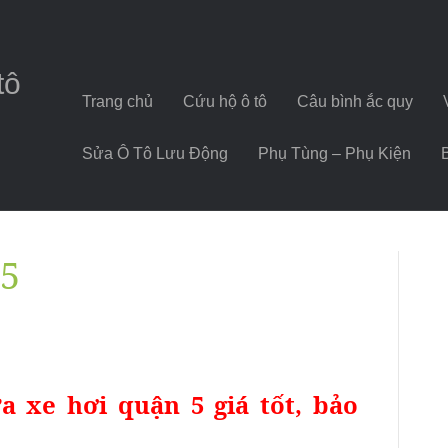
tô
Trang chủ
Cứu hộ ô tô
Câu bình ắc quy
Sửa Ô Tô Lưu Động
Phụ Tùng – Phụ Kiện
 5
ửa xe hơi quận 5 giá tốt, bảo