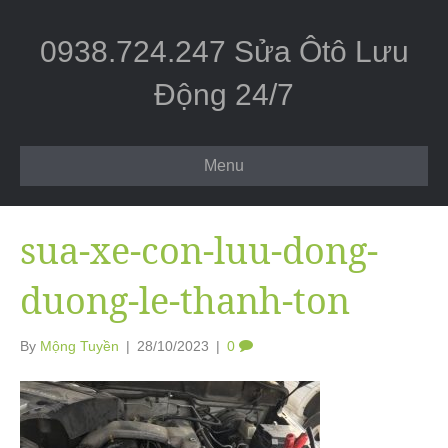
0938.724.247 Sửa Ôtô Lưu
Động 24/7
Menu
sua-xe-con-luu-dong-
duong-le-thanh-ton
By
Mộng Tuyền
|
28/10/2023
|
0