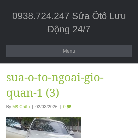
0938.724.247 Sửa Ôtô Lưu
Động 24/7
Menu
sua-o-to-ngoai-gio-
quan-1 (3)
By
Mỹ Châu
|
02/03/2026
|
0