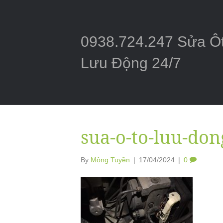
0938.724.247 Sửa Ô
Lưu Động 24/7
sua-o-to-luu-don
By
Mộng Tuyền
|
17/04/2024
|
0