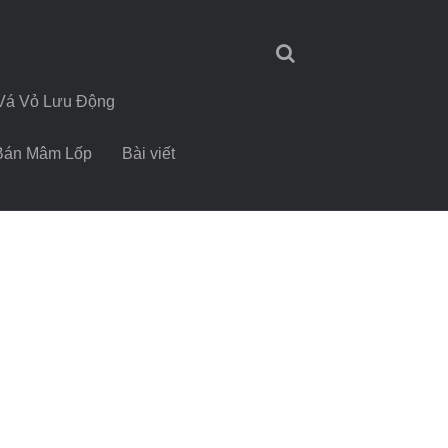
Vá Vỏ Lưu Động
Bán Mâm Lốp
Bài viết