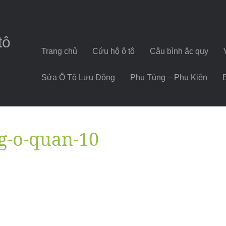
tô
Trang chủ
Cứu hộ ô tô
Câu bình ắc quy
Sửa Ô Tô Lưu Động
Phụ Tùng – Phụ Kiện
g-o-quan-10