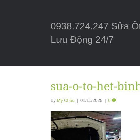
0938.724.247 Sửa Ô
Lưu Động 24/7
sua-o-to-het-bin
By
Mỹ Châu
|
01/11/2025
|
0