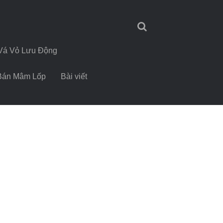
Vá Vỏ Lưu Động
Bán Mâm Lốp
Bài viết