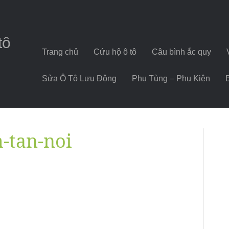
tô
Trang chủ
Cứu hộ ô tô
Câu bình ắc quy
Sửa Ô Tô Lưu Động
Phụ Tùng – Phụ Kiện
h-tan-noi