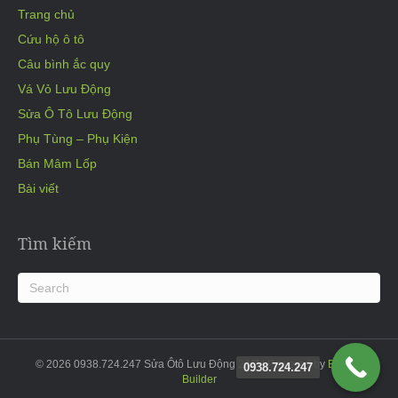
Trang chủ
Cứu hộ ô tô
Câu bình ắc quy
Vá Vỏ Lưu Động
Sửa Ô Tô Lưu Động
Phụ Tùng – Phụ Kiện
Bán Mâm Lốp
Bài viết
Tìm kiếm
© 2026 0938.724.247 Sửa Ôtô Lưu Động 24/7
|
Powered by
Beaver
0938.724.247
Builder