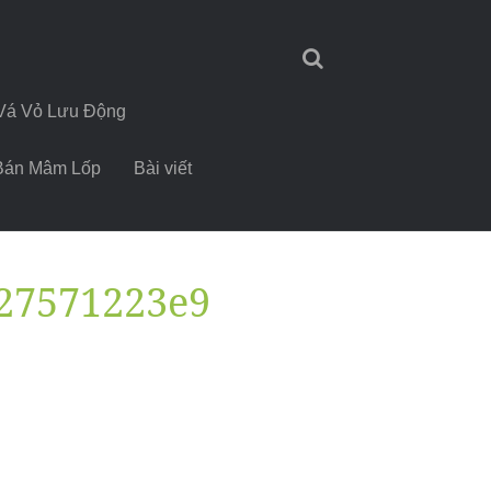
Vá Vỏ Lưu Động
Bán Mâm Lốp
Bài viết
27571223e9