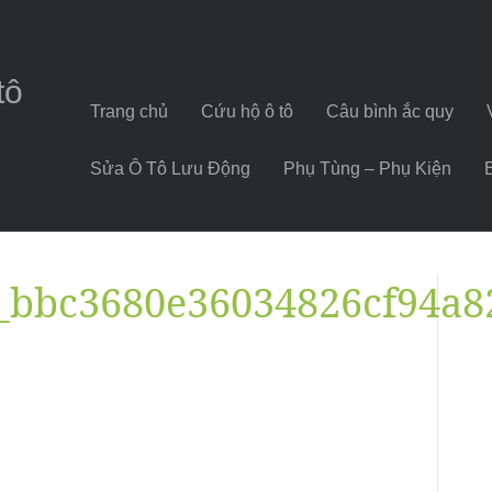
tô
Trang chủ
Cứu hộ ô tô
Câu bình ắc quy
Sửa Ô Tô Lưu Động
Phụ Tùng – Phụ Kiện
_bbc3680e36034826cf94a8