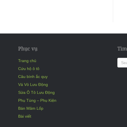
Phục vụ
Tìm
Trang chủ
Cứu hộ ô tô
Câu bình ắc quy
Vá Vỏ Lưu Động
Sửa Ô Tô Lưu Động
Phụ Tùng – Phụ Kiện
Bán Mâm Lốp
Bài viết