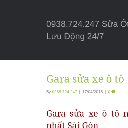
0938.724.247 Sửa Ô
Lưu Động 24/7
Gara sửa xe ô tô
By
0938.724.247
|
17/04/2018
|
0
Gara sửa xe ô tô 
nhất Sài Gòn