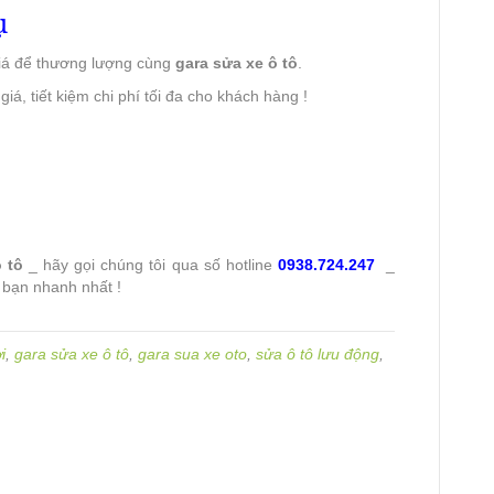
ụ
iá để thương lượng cùng
gara sửa xe ô tô
.
giá, tiết kiệm chi phí tối đa cho khách hàng !
ô tô
_ hãy gọi chúng tôi qua số hotline
0938.724.247
_
 bạn nhanh nhất !
i
,
gara sửa xe ô tô
,
gara sua xe oto
,
sửa ô tô lưu động
,