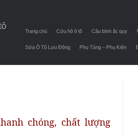
tô
Trang chủ
Cứu hộ ô tô
Câu bình ắc quy
Sửa Ô Tô Lưu Động
Phụ Tùng – Phụ Kiện
nhanh chóng, chất lượng