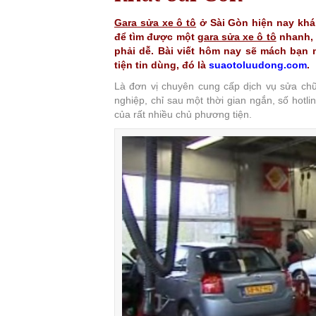
Gara sửa xe ô tô
ở Sài Gòn hiện nay khá 
để tìm được một
gara sửa xe ô tô
nhanh, c
phải dễ. Bài viết hôm nay sẽ mách bạn 
tiện tin dùng, đó là
suaotoluudong.com
.
Là đơn vị chuyên cung cấp dịch vụ sửa chữ
nghiệp, chỉ sau một thời gian ngắn, số hotli
của rất nhiều chủ phương tiện.