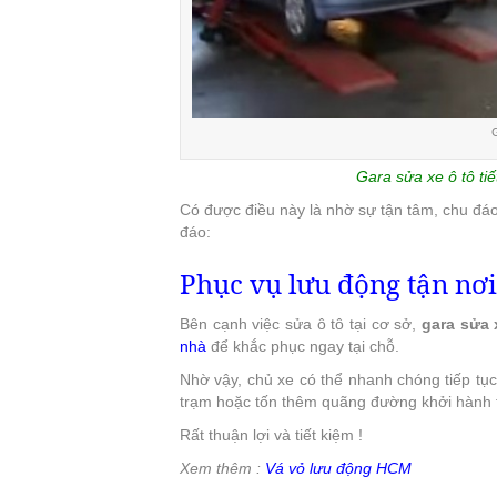
G
Gara sửa xe ô tô tiết
Có được điều này là nhờ sự tận tâm, chu đáo
đáo:
Phục vụ lưu động tận nơi
Bên cạnh việc sửa ô tô tại cơ sở,
gara sửa 
nhà
để khắc phục ngay tại chỗ.
Nhờ vậy, chủ xe có thể nhanh chóng tiếp tục
trạm hoặc tốn thêm quãng đường khởi hành 
Rất thuận lợi và tiết kiệm !
Xem thêm :
Vá vỏ lưu động HCM