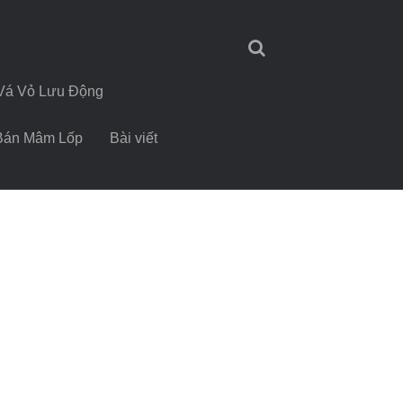
Vá Vỏ Lưu Động
Bán Mâm Lốp
Bài viết