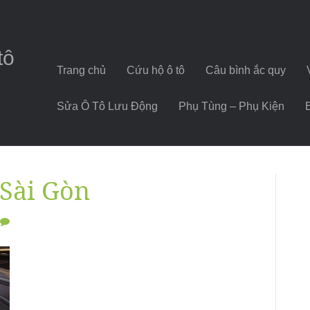
tô
Trang chủ
Cứu hộ ô tô
Câu bình ắc quy
Sửa Ô Tô Lưu Động
Phụ Tùng – Phụ Kiện
 Sài Gòn