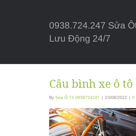
0938.724.247 Sửa Ô
Lưu Động 24/7
Câu bình xe ô tô
By
Sửa Ô Tô 0938724247
|
23/08/2022
|
0