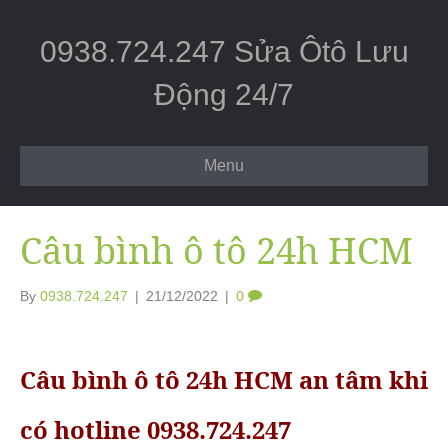
0938.724.247 Sửa Ôtô Lưu
Động 24/7
Menu
Câu bình ô tô 24h HCM
By
0938.724.247
|
21/12/2022
|
0
Câu bình ô tô 24h HCM an tâm khi
có hotline 0938.724.247