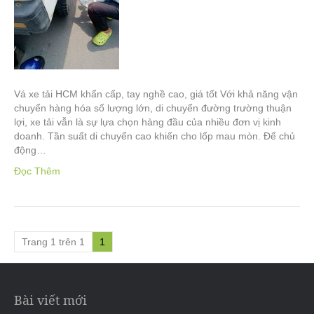
Vá xe tải HCM khẩn cấp, tay nghề cao, giá tốt Với khả năng vận
chuyển hàng hóa số lượng lớn, di chuyển đường trường thuận
lợi, xe tải vẫn là sự lựa chọn hàng đầu của nhiều đơn vị kinh
doanh. Tần suất di chuyển cao khiến cho lốp mau mòn. Để chủ
động…
Đọc Thêm
Trang 1 trên 1
1
Bài viết mới