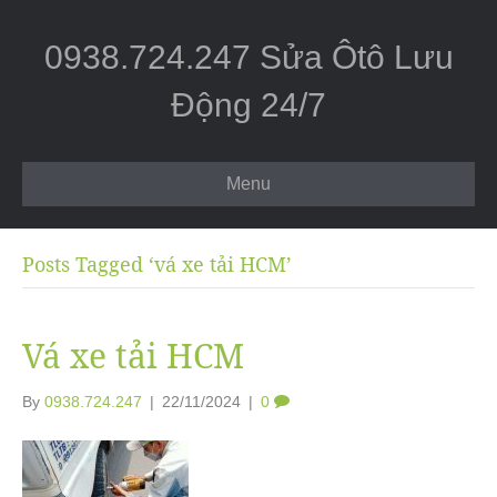
0938.724.247 Sửa Ôtô Lưu
Động 24/7
Menu
Posts Tagged ‘vá xe tải HCM’
Vá xe tải HCM
By
0938.724.247
|
22/11/2024
|
0