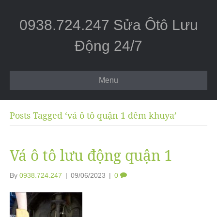
0938.724.247 Sửa Ôtô Lưu
Động 24/7
Menu
Posts Tagged ‘vá ô tô quận 1 đêm khuya’
Vá ô tô lưu động quận 1
By
0938.724.247
|
09/06/2023
|
0