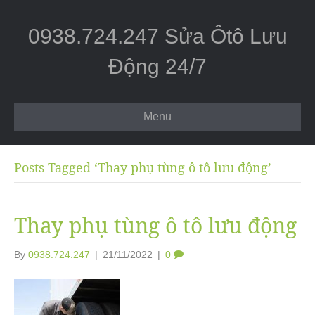
0938.724.247 Sửa Ôtô Lưu
Động 24/7
Menu
Posts Tagged ‘Thay phụ tùng ô tô lưu động’
Thay phụ tùng ô tô lưu động
By
0938.724.247
|
21/11/2022
|
0