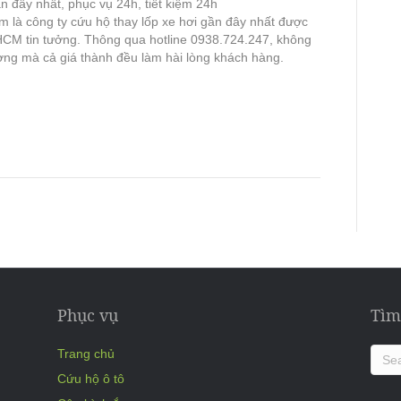
n đây nhất, phục vụ 24h, tiết kiệm 24h
 là công ty cứu hộ thay lốp xe hơi gần đây nhất được
CM tin tưởng. Thông qua hotline 0938.724.247, không
ượng mà cả giá thành đều làm hài lòng khách hàng.
Phục vụ
Tìm
Trang chủ
Cứu hộ ô tô