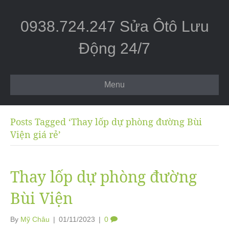
0938.724.247 Sửa Ôtô Lưu
Động 24/7
Menu
Posts Tagged ‘Thay lốp dự phòng đường Bùi
Viện giá rẻ’
Thay lốp dự phòng đường
Bùi Viện
By
Mỹ Châu
|
01/11/2023
|
0