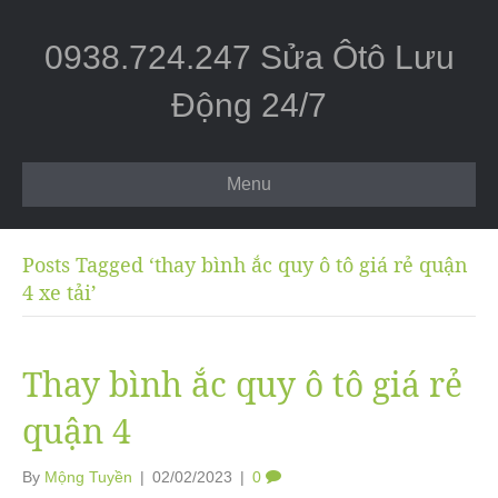
0938.724.247 Sửa Ôtô Lưu
Động 24/7
Menu
Posts Tagged ‘thay bình ắc quy ô tô giá rẻ quận
4 xe tải’
Thay bình ắc quy ô tô giá rẻ
quận 4
By
Mộng Tuyền
|
02/02/2023
|
0